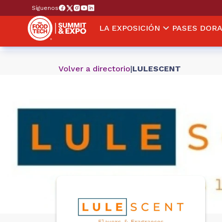
Síguenos
LA EXPOSICIÓN
PASES DOR
Volver a directorio
|
LULESCENT