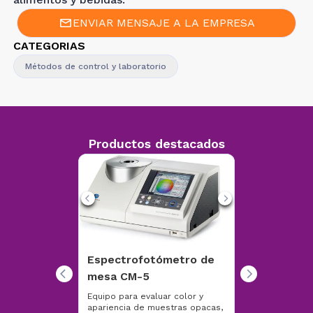
ENVIAR MENSAJE A LA EMPRESA
CATEGORIAS
Métodos de control y laboratorio
Productos destacados
Espectrofotómetro de
mesa CM-5
Equipo para evaluar color y
Equipo para identificar
Equipo con visor electrónico
apariencia de muestras opacas,
características de color, medir
para posicionamiento y