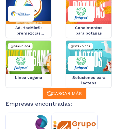
Ad-HocMix®:
Condimentos
premezclas
para botanas
funcionales
STAND
504
STAND
504
Línea vegana
Soluciones para
lácteos
CARGAR MÁS
Empresas encontradas: