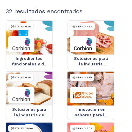
32
resultados
encontrados
STAND
434
STAND
434
Ingredientes
Soluciones para
funcionales y de
la industria
especialidad para
cárnica -
alimentos y
Conservadores
STAND
434
STAND
910
bebidas
Soluciones para
Innovación en
la industria de
sabores para la
panificación y
industria
molinería
STAND
2604
STAND
504