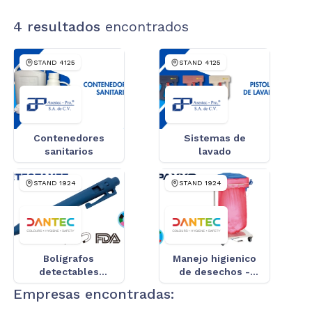
4
resultados
encontrados
STAND
4125
STAND
4125
Contenedores
Sistemas de
sanitarios
lavado
STAND
1924
STAND
1924
Bolígrafos
Manejo higienico
detectables
de desechos -
Detectamet –
Paxxo
Empresas encontradas:
Clave: D1010