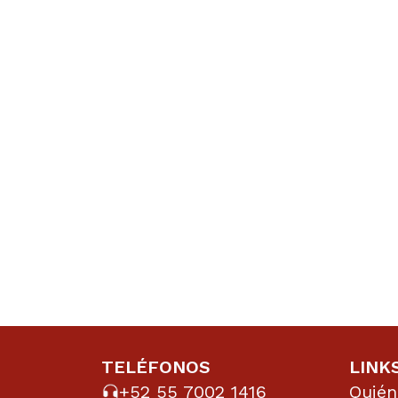
TELÉFONOS
LINK
+52 55 7002 1416
Quié