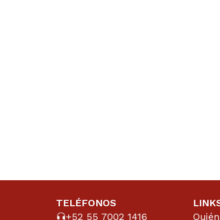
TELÉFONOS
LINK
+52 55 7002 1416
Quié