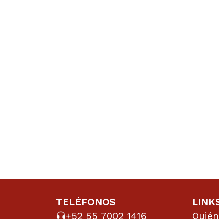
TELÉFONOS
LINK
+52 55 7002 1416
Quié